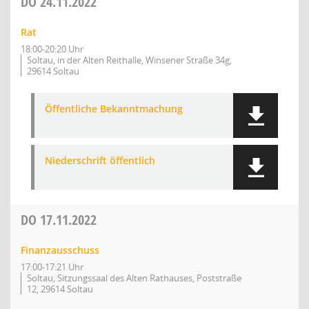
DO
24.11.2022
Rat
18:00-20:20 Uhr
Soltau, in der Alten Reithalle, Winsener Straße 34g,
29614 Soltau
Öffentliche Bekanntmachung
Niederschrift öffentlich
DO
17.11.2022
Finanzausschuss
17:00-17:21 Uhr
Soltau, Sitzungssaal des Alten Rathauses, Poststraße
12, 29614 Soltau