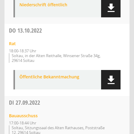
Niederschrift öffentlich
DO
13.10.2022
Rat
18:00-18:37 Uhr
Soltau, in der Alten Reithalle, Winsener Straße 34g,
29614 Soltau
Öffentliche Bekanntmachung
DI
27.09.2022
Bauausschuss
17:00-18:44 Uhr
Soltau, Sitzungssaal des Alten Rathauses, Poststraße
12, 29614 Soltau