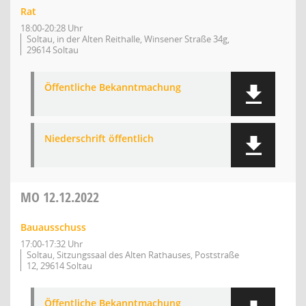
Rat
18:00-20:28 Uhr
Soltau, in der Alten Reithalle, Winsener Straße 34g,
29614 Soltau
Öffentliche Bekanntmachung
Niederschrift öffentlich
MO
12.12.2022
Bauausschuss
17:00-17:32 Uhr
Soltau, Sitzungssaal des Alten Rathauses, Poststraße
12, 29614 Soltau
Öffentliche Bekanntmachung