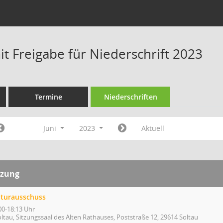
t Freigabe für Niederschrift 2023
Termine
Niederschriften
Juni
2023
Aktuell
tzung
lturausschuss
00-18:13 Uhr
ltau, Sitzungssaal des Alten Rathauses, Poststraße 12, 29614 Soltau