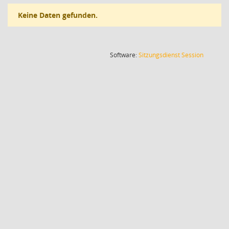
Keine Daten gefunden.
(Wird in
Software:
Sitzungsdienst
Session