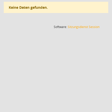
Keine Daten gefunden.
(Wird in
Software:
Sitzungsdienst
Session