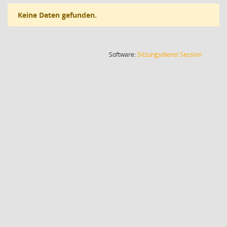
Keine Daten gefunden.
(Wird in
Software:
Sitzungsdienst
Session