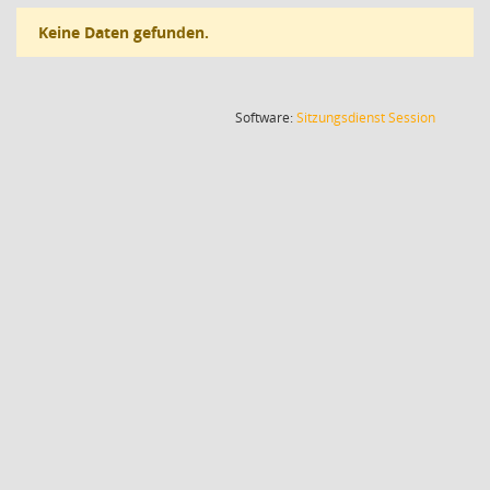
Keine Daten gefunden.
(Wird in
Software:
Sitzungsdienst
Session