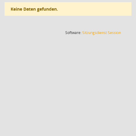
Keine Daten gefunden.
(Wird in
Software:
Sitzungsdienst
Session