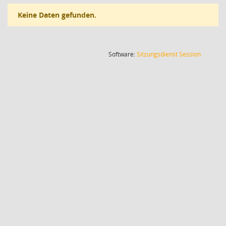
Keine Daten gefunden.
(Wird in
Software:
Sitzungsdienst
Session