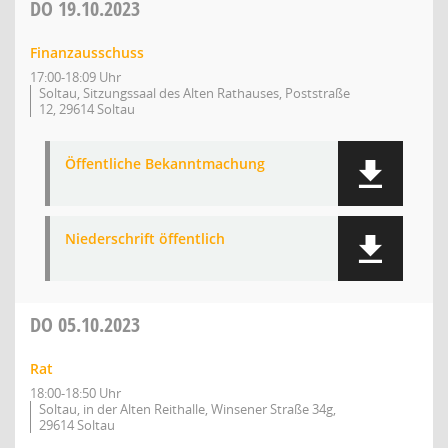
DO
19.10.2023
Finanzausschuss
17:00-18:09 Uhr
Soltau, Sitzungssaal des Alten Rathauses, Poststraße
12, 29614 Soltau
Öffentliche Bekanntmachung
Niederschrift öffentlich
DO
05.10.2023
Rat
18:00-18:50 Uhr
Soltau, in der Alten Reithalle, Winsener Straße 34g,
29614 Soltau