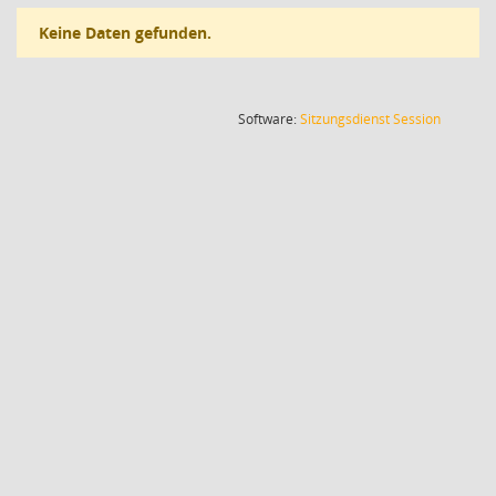
Keine Daten gefunden.
(Wird in
Software:
Sitzungsdienst
Session