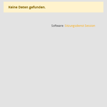
Keine Daten gefunden.
(Wird in
Software:
Sitzungsdienst
Session