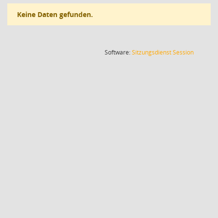
Keine Daten gefunden.
(Wird in
Software:
Sitzungsdienst
Session