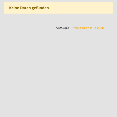
Keine Daten gefunden.
(Wird in
Software:
Sitzungsdienst
Session