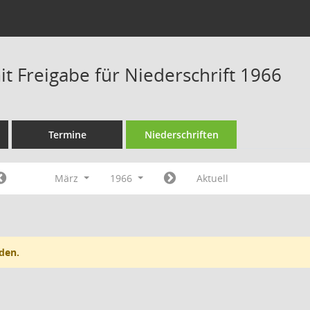
t Freigabe für Niederschrift 1966
Termine
Niederschriften
März
1966
Aktuell
den.