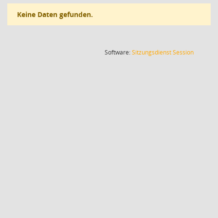
Keine Daten gefunden.
(Wird in
Software:
Sitzungsdienst
Session