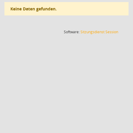
Keine Daten gefunden.
(Wird in
Software:
Sitzungsdienst
Session