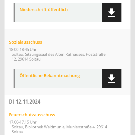
Niederschrift öffentlich
Sozialausschuss
18:00-18:45 Uhr
Soltau, Sitzungssaal des Alten Rathauses, Poststraße
12, 29614 Soltau
Öffentliche Bekanntmachung
DI
12.11.2024
Feuerschutzausschuss
17:00-17:15 Uhr
Soltau, Bibliothek Waldmühle, Mühlenstraße 4, 29614
Soltau