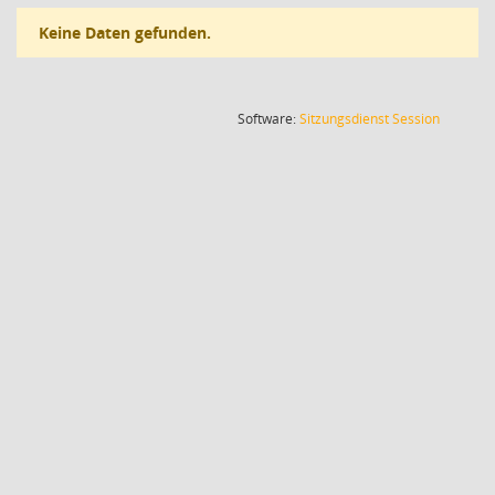
Keine Daten gefunden.
(Wird in
Software:
Sitzungsdienst
Session