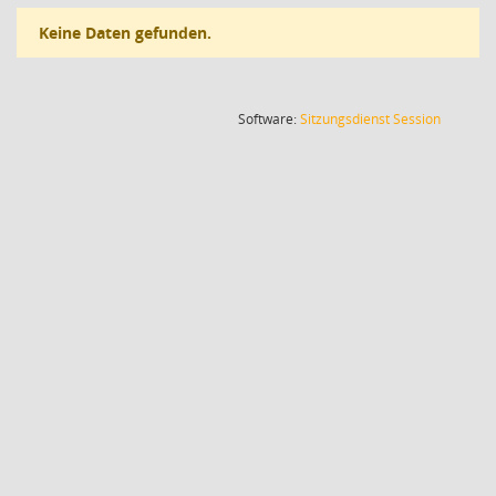
Keine Daten gefunden.
(Wird in
Software:
Sitzungsdienst
Session