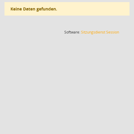
Keine Daten gefunden.
(Wird in
Software:
Sitzungsdienst
Session