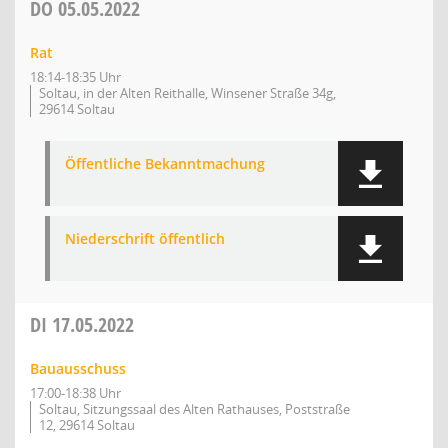
DO
05.05.2022
Rat
18:14-18:35 Uhr
Soltau, in der Alten Reithalle, Winsener Straße 34g,
29614 Soltau
Öffentliche Bekanntmachung
Niederschrift öffentlich
DI
17.05.2022
Bauausschuss
17:00-18:38 Uhr
Soltau, Sitzungssaal des Alten Rathauses, Poststraße
12, 29614 Soltau