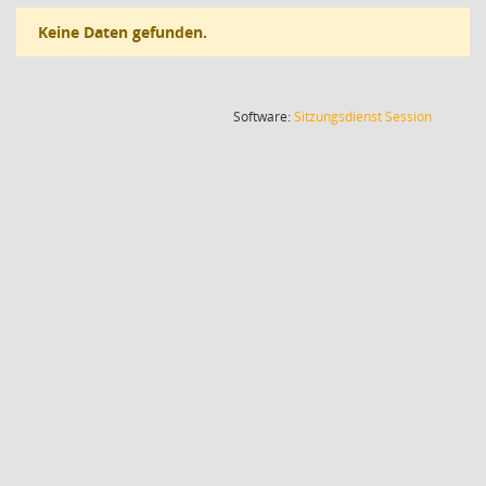
Keine Daten gefunden.
(Wird in
Software:
Sitzungsdienst
Session