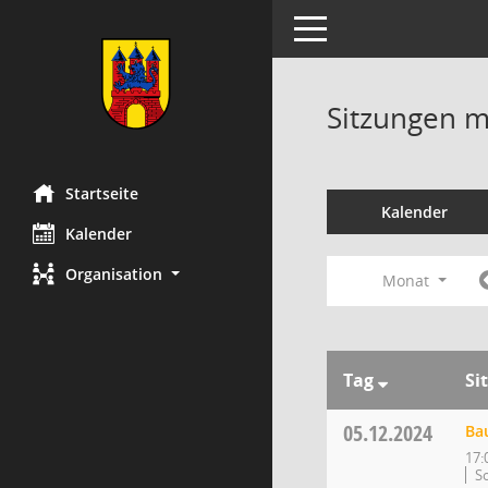
Toggle navigation
Sitzungen mi
Startseite
Kalender
Kalender
Organisation
Monat
Tag
Si
05.12.2024
Ba
17:
So