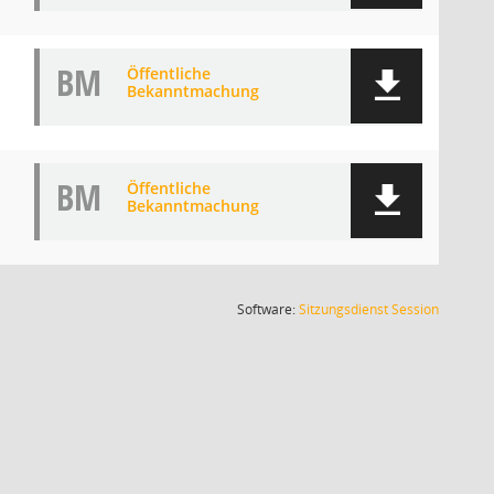
BM
Öffentliche
Bekanntmachung
BM
Öffentliche
Bekanntmachung
(Wird in
Software:
Sitzungsdienst
Session