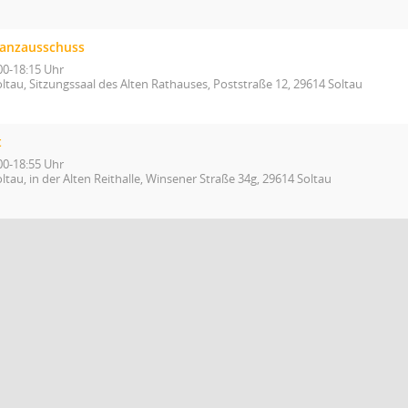
nanzausschuss
00-18:15 Uhr
ltau, Sitzungssaal des Alten Rathauses, Poststraße 12, 29614 Soltau
t
00-18:55 Uhr
ltau, in der Alten Reithalle, Winsener Straße 34g, 29614 Soltau