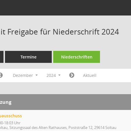
t Freigabe für Niederschrift 2024
Termine
Niederschriften
Dezember
2024
Aktuell
tzung
uausschuss
00-18:03 Uhr
ltau, Sitzungssaal des Alten Rathauses, Poststraße 12, 29614 Soltau