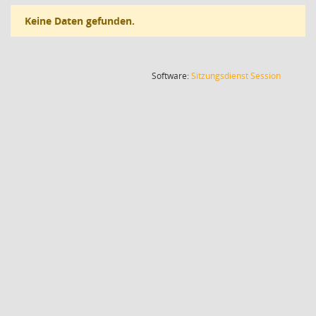
Keine Daten gefunden.
(Wird in
Software:
Sitzungsdienst
Session