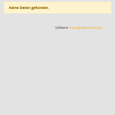
Keine Daten gefunden.
(Wird in
Software:
Sitzungsdienst
Session