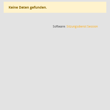
Keine Daten gefunden.
(Wird in
Software:
Sitzungsdienst
Session