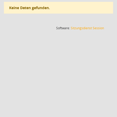
Keine Daten gefunden.
(Wird in
Software:
Sitzungsdienst
Session