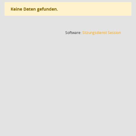
Keine Daten gefunden.
(Wird in
Software:
Sitzungsdienst
Session