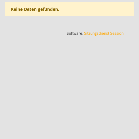
Keine Daten gefunden.
(Wird in
Software:
Sitzungsdienst
Session