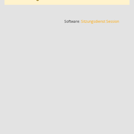
(Wird in
Software:
Sitzungsdienst
Session