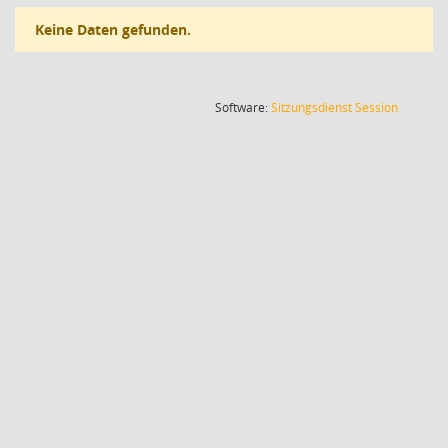
Keine Daten gefunden.
(Wird in
Software:
Sitzungsdienst
Session