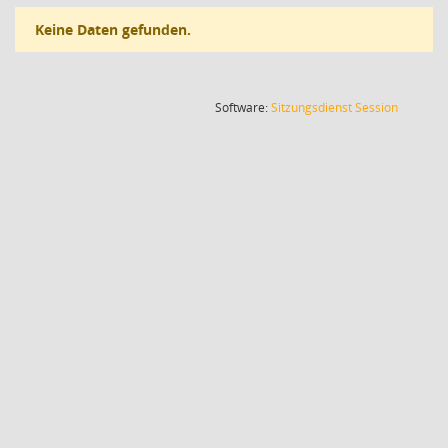
Keine Daten gefunden.
(Wird in
Software:
Sitzungsdienst
Session