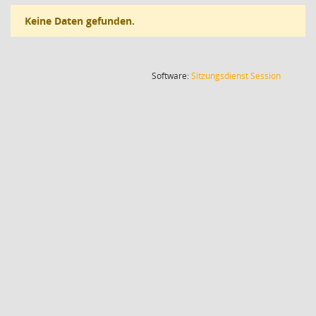
Keine Daten gefunden.
(Wird in
Software:
Sitzungsdienst
Session