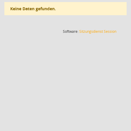
Keine Daten gefunden.
(Wird in
Software:
Sitzungsdienst
Session