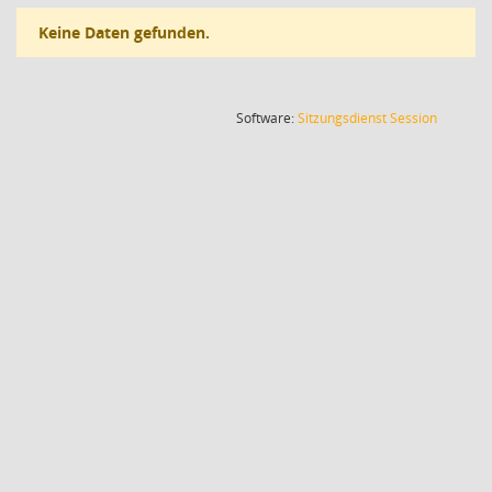
Keine Daten gefunden.
(Wird in
Software:
Sitzungsdienst
Session