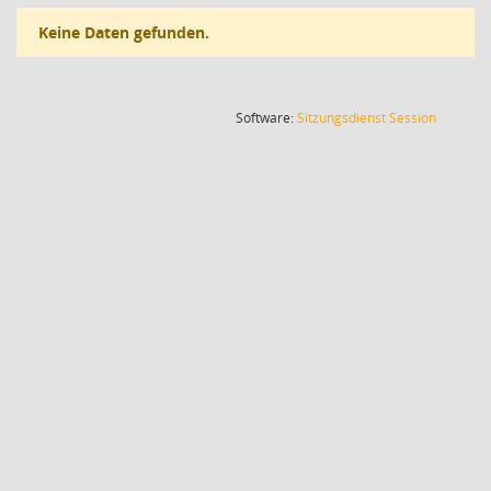
Keine Daten gefunden.
(Wird in
Software:
Sitzungsdienst
Session