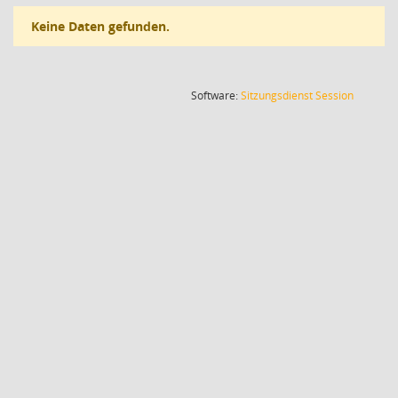
Keine Daten gefunden.
(Wird in
Software:
Sitzungsdienst
Session