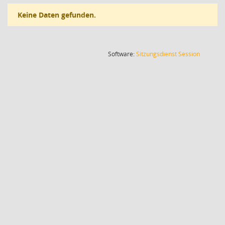
Keine Daten gefunden.
(Wird in
Software:
Sitzungsdienst
Session