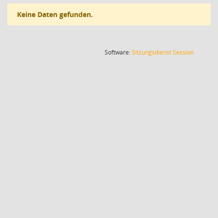
Keine Daten gefunden.
(Wird in
Software:
Sitzungsdienst
Session