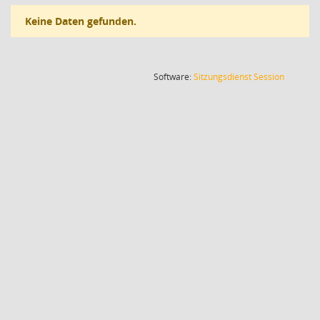
Keine Daten gefunden.
(Wird in
Software:
Sitzungsdienst
Session