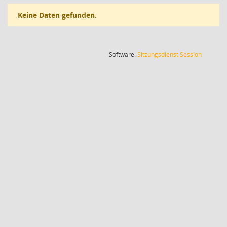
Keine Daten gefunden.
(Wird in
Software:
Sitzungsdienst
Session