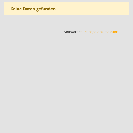
Keine Daten gefunden.
(Wird in
Software:
Sitzungsdienst
Session