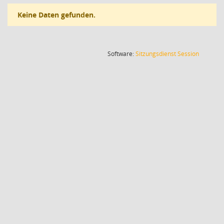
Keine Daten gefunden.
(Wird in
Software:
Sitzungsdienst
Session