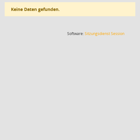
Keine Daten gefunden.
(Wird in
Software:
Sitzungsdienst
Session