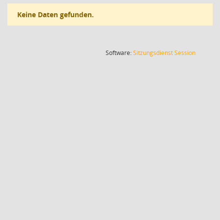
Keine Daten gefunden.
(Wird in
Software:
Sitzungsdienst
Session