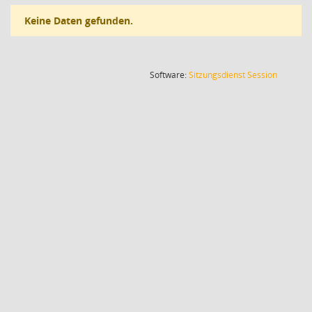
Keine Daten gefunden.
(Wird in
Software:
Sitzungsdienst
Session