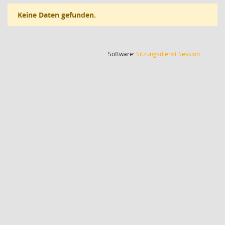
Keine Daten gefunden.
(Wird in
Software:
Sitzungsdienst
Session