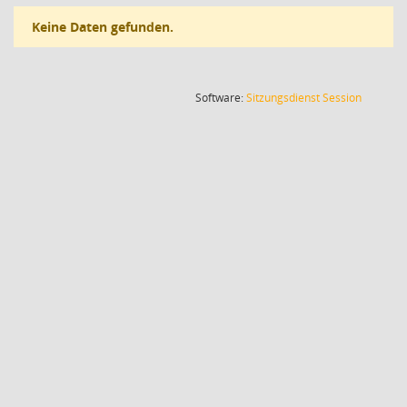
Keine Daten gefunden.
(Wird in
Software:
Sitzungsdienst
Session