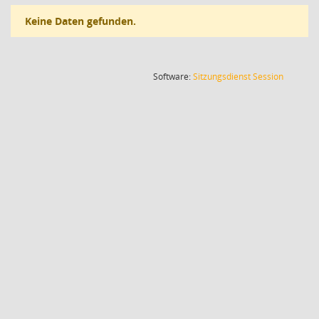
Keine Daten gefunden.
(Wird in
Software:
Sitzungsdienst
Session