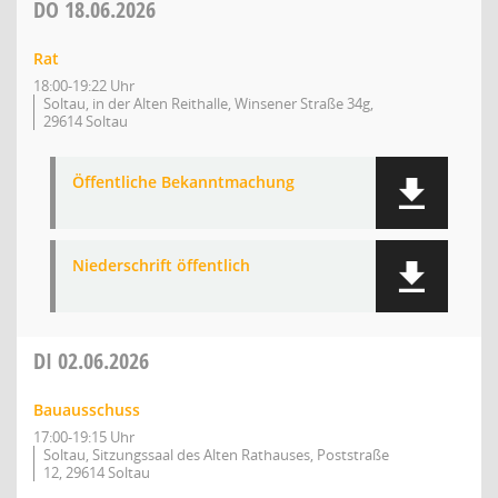
DO
18.06.2026
Rat
18:00-19:22 Uhr
Soltau, in der Alten Reithalle, Winsener Straße 34g,
29614 Soltau
Öffentliche Bekanntmachung
Niederschrift öffentlich
DI
02.06.2026
Bauausschuss
17:00-19:15 Uhr
Soltau, Sitzungssaal des Alten Rathauses, Poststraße
12, 29614 Soltau